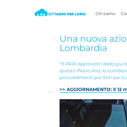
Chi siamo
Co
View
Una nuova azione
Larger
Image
Lombardia
“Il PRIA approvato dalla giu
questo Piano Aria, la Lombard
provvedimenti più forti per tut
>> AGGIORNAMENTO: Il 12 marz