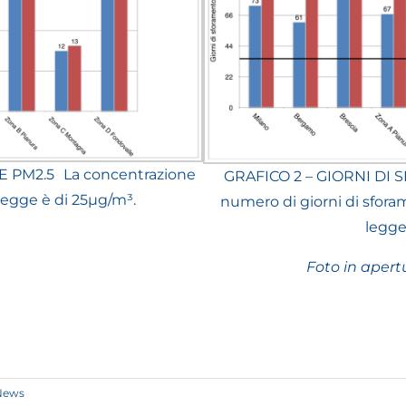
 PM2.5 La concentrazione
GRAFICO 2 – GIORNI DI 
 legge è di 25µg/m³.
numero di giorni di sfora
legge 
Foto in apert
News