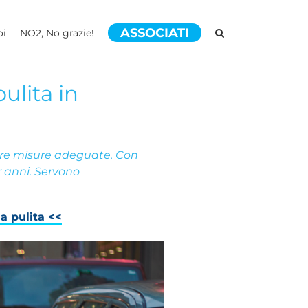
ASSOCIATI
oi
NO2, No grazie!
pulita in
orre misure adeguate. Con
r anni. Servono
a pulita <<