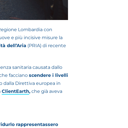
a Regione Lombardia con
ove e più incisive misure la
tà dell’Aria
(PRIA) di recente
genza sanitaria causata dallo
 che facciano
scendere i livelli
o dalla Direttiva europea in
a
ClientEarth
,
che già aveva
ridurlo rappresentassero