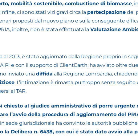
orto, mobilità sostenibile, combustione di biomasse
, 
. Infine, ci sono stati vizi gravi circa la
partecipazione
del p
scenari proposti dal nuovo piano e sulla conseguente effi
RIA, inoltre, non è stata effettuata la
Valutazione Ambie
va al 2013, è stato aggiornato dalla Regione proprio in seg
d AIPI e con il supporto di ClientEarth, ha avviato oltre du
anno inviato una
diffida
alla Regione Lombardia, chiedend
iziose
. L’intimazione è rimasta purtroppo senza seguito 
ersi al TAR.
sì chiesto al giudice amministrativo di porre urgente r
nare l’avvio della procedura di aggiornamento del PRI
 in sede giurisdizionale ha convinto le autorità pubbliche
 la Delibera n. 6438, con cui è stato dato avvio all