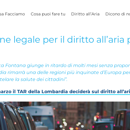
sa Facciamo
Cosa puoi fare tu
Diritto all’Aria
Dicono di n
 legale per il diritto all’aria 
nta Fontana giunge in ritardo di molti mesi senza prop
ia rimarrà una delle regioni più inquinate d’Europa pe
elare la salute dei cittadini”.
o il TAR della Lombardia deciderà sul diritto all’ari