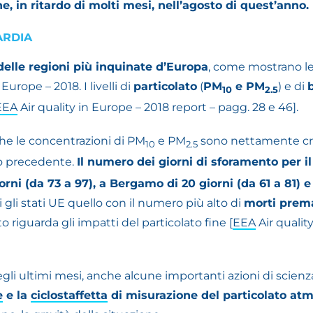
, in ritardo di molti mesi, nell’agosto di quest’anno.
ARDIA
delle regioni più inquinate d’Europa
, come mostrano le
 Europe – 2018. I livelli di
particolato
(
PM
e PM
) e di
10
2.5
EEA
Air quality in Europe – 2018 report – pagg. 28 e 46].
che
le concentrazioni di PM
e PM
sono nettamente cres
10
2.5
no precedente.
Il numero dei giorni di sforamento per i
ni (da 73 a 97), a Bergamo di 20 giorni (da 61 a 81) e 
utti gli stati UE quello con il numero più alto di
morti prem
 riguarda gli impatti del particolato fine [
EEA
Air qualit
negli ultimi mesi, anche alcune importanti azioni di scienza
e
e la
ciclostaffetta
di misurazione del particolato atm