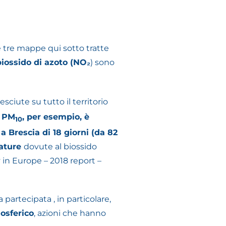
 tre mappe qui sotto tratte
biossido di azoto (NO₂
) sono
ciute su tutto il territorio
l PM
, per esempio, è
10
a Brescia di 18 giorni (da 82
ature
dovute al biossido
y in Europe – 2018 report –
 partecipata , in particolare,
osferico
, azioni che hanno