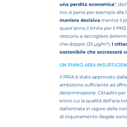
una perdita economica
”, dic
noi, si pensi per esempio alla
maniera decisiva
mentre il p
quest’anno il limite per il PM2
riescono a raccogliere determi
che doppio (25
µg/m³).
I citt
sostenibile che accrescerà c
UN PIANO ARIA INSUFFICIE
Il PRIA è stato approvato dall
ambizione sufficiente ad affro
determinazione. Cittadini per l
entro cui la qualità dell’aria to
dall’entrata in vigore della no
di inquinamento illegale sono 