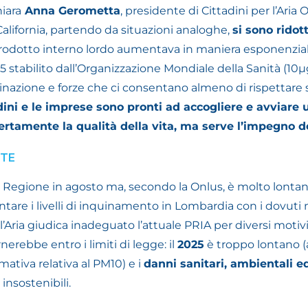
hiara
Anna Gerometta
, presidente di Cittadini per l’Aria O
 California, partendo da situazioni analoghe,
si sono ridott
rodotto interno lordo aumentava in maniera esponenziale
.5 stabilito dall’Organizzazione Mondiale della Sanità (10µg
nazione e forze che ci consentano almeno di rispettare s
adini e le imprese sono pronti ad accogliere e avviare
ertamente la qualità della vita, ma serve l’impegno de
NTE
a Regione in agosto ma, secondo la Onlus, è molto lontano 
ntare i livelli di inquinamento in Lombardia con i dovuti 
’Aria giudica inadeguato l’attuale PRIA per diversi motivi
rnerebbe entro i limiti di legge: il
2025
è troppo lontano (
rmativa relativa al PM10) e i
danni sanitari, ambientali 
insostenibili.