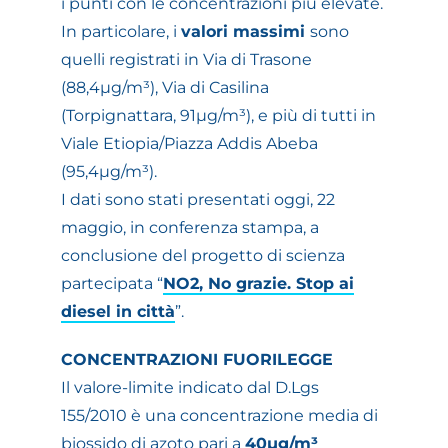
i punti con le concentrazioni più elevate.
In particolare, i
valori massimi
sono
quelli registrati in Via di Trasone
(88,4µg/m³), Via di Casilina
(Torpignattara, 91µg/m³), e più di tutti in
Viale Etiopia/Piazza Addis Abeba
(95,4µg/m³).
I dati sono stati presentati oggi, 22
maggio, in conferenza stampa, a
conclusione del progetto di scienza
partecipata “
NO2, No grazie. Stop ai
diesel in città
”.
CONCENTRAZIONI FUORILEGGE
Il valore-limite indicato dal D.Lgs
155/2010 è una concentrazione media di
biossido di azoto pari a
40µg/m³