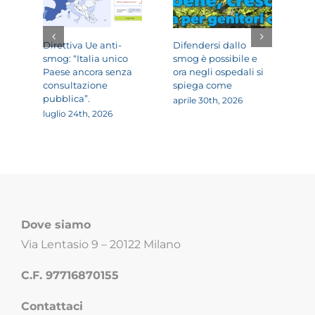
Direttiva Ue anti-
Difendersi dallo
Sm
smog: “Italia unico
smog è possibile e
Re
Paese ancora senza
ora negli ospedali si
“A
consultazione
spiega come
mi
pubblica”.
è 
aprile 30th, 2026
la
luglio 24th, 2026
ci
apr
Dove siamo
Via Lentasio 9 – 20122 Milano
C.F. 97716870155
Contattaci