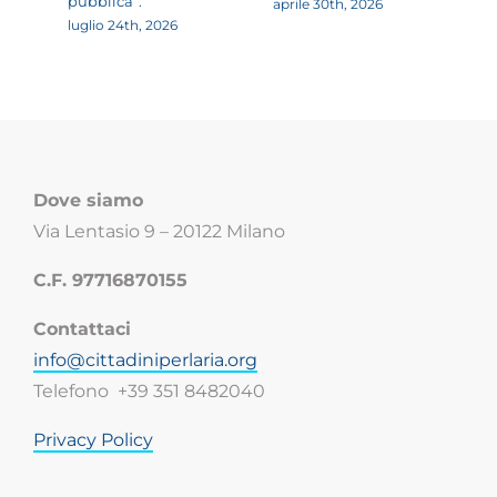
pubblica”.
è 
aprile 30th, 2026
la
luglio 24th, 2026
ci
apr
Dove siamo
Via Lentasio 9 – 20122 Milano
C.F. 97716870155
Contattaci
info@cittadiniperlaria.org
Telefono +39 351 8482040
Privacy Policy