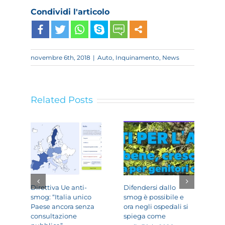
Condividi l'articolo
novembre 6th, 2018
|
Auto
,
Inquinamento
,
News
Related Posts
Direttiva Ue anti-
Difendersi dallo
Sm
smog: “Italia unico
smog è possibile e
Re
Paese ancora senza
ora negli ospedali si
“A
consultazione
spiega come
mi