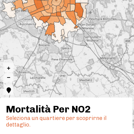
+
−
Mortalità Per NO2
Seleziona un quartiere per scoprirne il
dettaglio.
qgis2web
·
OpenLayers
·
QGIS